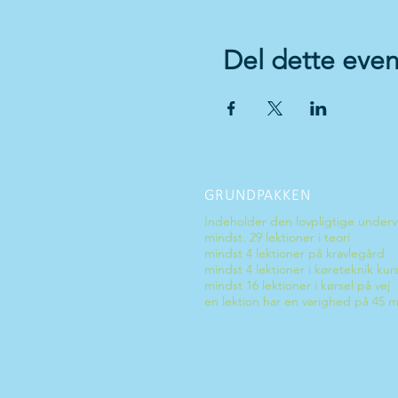
Del dette even
GRUNDPAKKEN
Indeholder den lovpligtige underv
mindst. 29 lektioner i teori
mindst 4 lektioner på kravlegård
mindst 4 lektioner i køreteknik kur
mindst 16 lektioner i kørsel på vej
en lektion har en varighed på 45 m