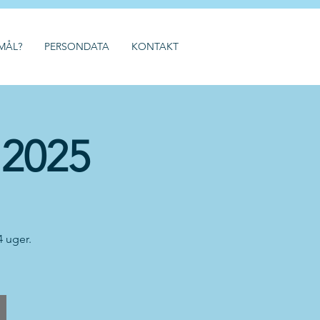
MÅL?
PERSONDATA
KONTAKT
 2025
4 uger.