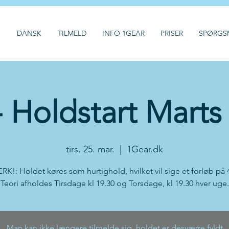
H
DANSK
TILMELD
INFO 1GEAR
PRISER
SPØRGS
 Holdstart Marts
tirs. 25. mar.
  |  
1Gear.dk
!: Holdet køres som hurtighold, hvilket vil sige et forløb på 
Teori afholdes Tirsdage kl 19.30 og Torsdage, kl 19.30 hver uge.
Man kan ikke længere tilmelde sig, holdet er desværre fyldt