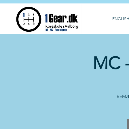
ENGLIS
MC -
BEMÆRK