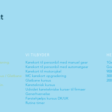
t
VI TILBYDER
HE
isning.
Kørekort til personbil med manuel gear
1G
Kørekort til personbil med
automatgear
God
Kørekort til motorcykel
900
sus / Glatbane
MC kørekort opgradering
300
Glatbane kursus
200
in.
Køreteknisk kursus
Udvidet køretekniske kurser til firmaer
Generhvervelse
Førstehjælps kursus DK/UK
Rutine timer