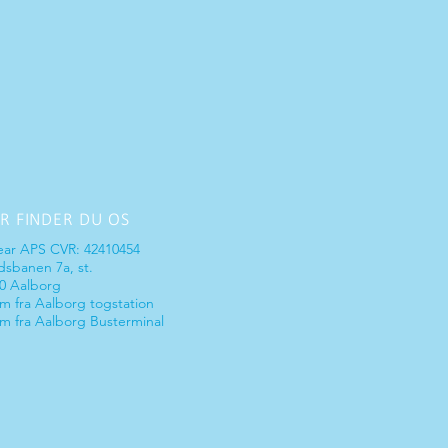
R FINDER DU OS
ear AP
S CVR: 42410454
sbanen 7a, st.
0 Aalborg
m fra Aalborg togstation
m fra Aalborg Busterminal