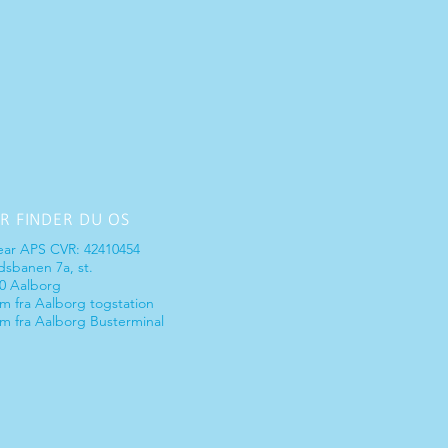
R FINDER DU OS
ear AP
S CVR: 42410454
sbanen 7a, st.
0 Aalborg
m fra Aalborg togstation
m fra Aalborg Busterminal