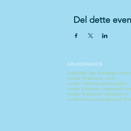
Del dette even
GRUNDPAKKEN
Indeholder den lovpligtige underv
mindst. 29 lektioner i teori
mindst 4 lektioner på kravlegård
mindst 4 lektioner i køreteknik kur
mindst 16 lektioner i kørsel på vej
en lektion har en varighed på 45 m