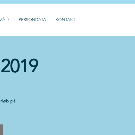
MÅL?
PERSONDATA
KONTAKT
 2019
orløb på