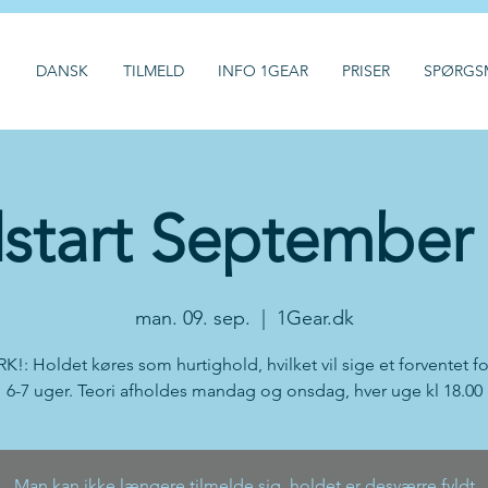
H
DANSK
TILMELD
INFO 1GEAR
PRISER
SPØRGS
start September
man. 09. sep.
  |  
1Gear.dk
: Holdet køres som hurtighold, hvilket vil sige et forventet f
6-7 uger. Teori afholdes mandag og onsdag, hver uge kl 18.00
Man kan ikke længere tilmelde sig, holdet er desværre fyldt