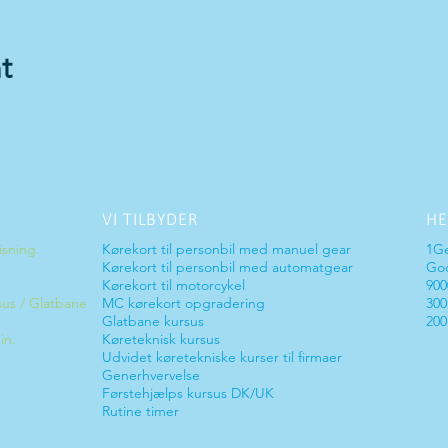
t
VI TILBYDER
HE
isning.
Kørekort til personbil med manuel gear
1G
Kørekort til personbil med
automatgear
God
Kørekort til motorcykel
900
sus / Glatbane
MC kørekort opgradering
300
Glatbane kursus
200
in.
Køreteknisk kursus
Udvidet køretekniske kurser til firmaer
Generhvervelse
Førstehjælps kursus DK/UK
Rutine timer