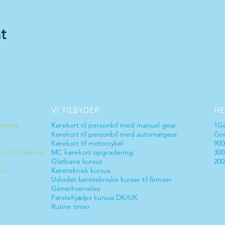
t
VI TILBYDER
HE
isning.
Kørekort til personbil med manuel gear
1G
Kørekort til personbil med
automatgear
God
Kørekort til motorcykel
900
sus / Glatbane
MC kørekort opgradering
300
Glatbane kursus
200
in.
Køreteknisk kursus
Udvidet køretekniske kurser til firmaer
Generhvervelse
Førstehjælps kursus DK/UK
Rutine timer