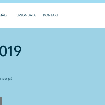
MÅL?
PERSONDATA
KONTAKT
2019
orløb på