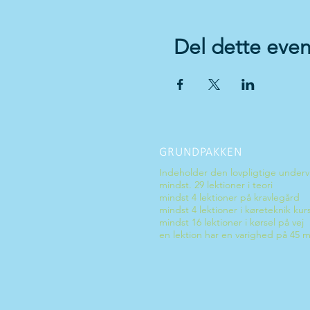
Del dette even
GRUNDPAKKEN
Indeholder den lovpligtige underv
mindst. 29 lektioner i teori
mindst 4 lektioner på kravlegård
mindst 4 lektioner i køreteknik kur
mindst 16 lektioner i kørsel på vej
en lektion har en varighed på 45 m