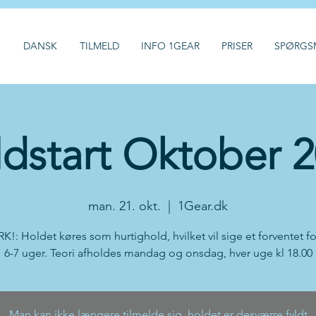
H
DANSK
TILMELD
INFO 1GEAR
PRISER
SPØRGS
dstart Oktober 
man. 21. okt.
  |  
1Gear.dk
: Holdet køres som hurtighold, hvilket vil sige et forventet f
6-7 uger. Teori afholdes mandag og onsdag, hver uge kl 18.00
Man kan ikke længere tilmelde sig, holdet er desværre fyldt