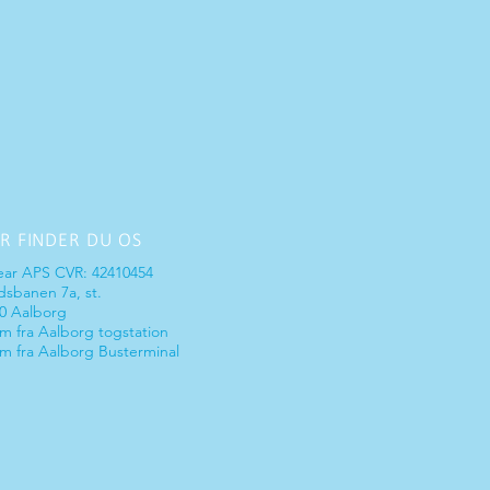
R FINDER DU OS
ear AP
S CVR: 42410454
sbanen 7a, st.
0 Aalborg
m fra Aalborg togstation
m fra Aalborg Busterminal