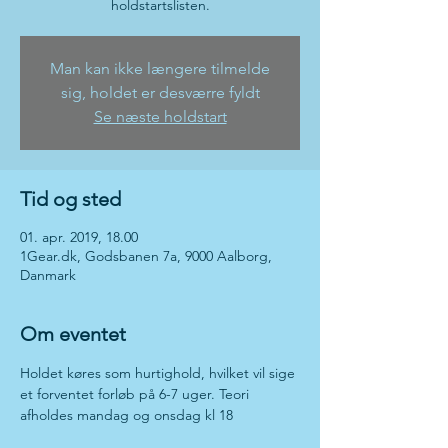
holdstartslisten.
Man kan ikke længere tilmelde
sig, holdet er desværre fyldt
Se næste holdstart
Tid og sted
01. apr. 2019, 18.00
1Gear.dk, Godsbanen 7a, 9000 Aalborg,
Danmark
Om eventet
Holdet køres som hurtighold, hvilket vil sige 
et forventet forløb på 6-7 uger. Teori 
afholdes mandag og onsdag kl 18