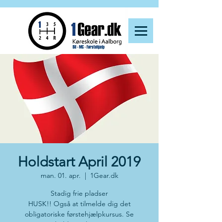
Holdstart April 2019
man. 01. apr.
  |  
1Gear.dk
Stadig frie pladser
HUSK!! Også at tilmelde dig det
obligatoriske førstehjælpkursus. Se