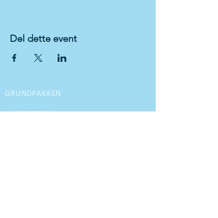
Del dette event
GRUNDPAKKEN
VI TILBYDER
Kørekort til personbil med manuel gear
Kørekort til personbil med
automatgear
Kørekort til motorcykel
MC kørekort opgradering
Glatbane kursus
Køreteknisk kursus
Udvidet køretekniske kurser til firmaer
Generhvervelse
Førstehjælps kursus DK/UK
Rutine timer