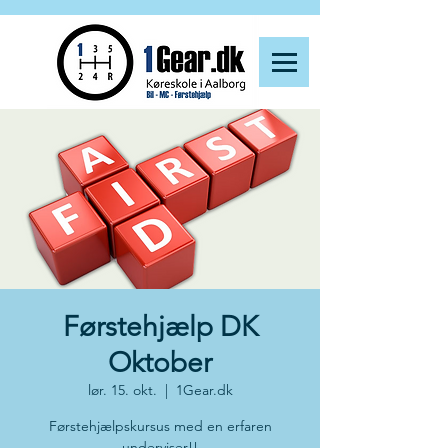
Førstehjælp DK
Oktober
lør. 15. okt.
  |  
1Gear.dk
Førstehjælpskursus med en erfaren
underviser!!