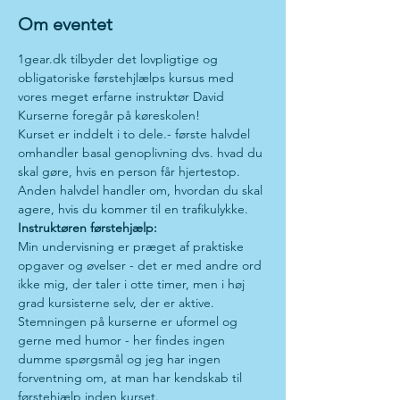
Om eventet
1gear.dk tilbyder det lovpligtige og 
obligatoriske førstehjlælps kursus med 
vores meget erfarne instruktør David
Kurserne foregår på køreskolen!
Kurset er inddelt i to dele.- første halvdel 
omhandler basal genoplivning dvs. hvad du 
skal gøre, hvis en person får hjertestop. 
Anden halvdel handler om, hvordan du skal 
agere, hvis du kommer til en trafikulykke.
Instruktøren førstehjælp:
Min undervisning er præget af praktiske 
opgaver og øvelser - det er med andre ord 
ikke mig, der taler i otte timer, men i høj 
grad kursisterne selv, der er aktive.
Stemningen på kurserne er uformel og 
gerne med humor - her findes ingen 
dumme spørgsmål og jeg har ingen 
forventning om, at man har kendskab til 
førstehjælp inden kurset.