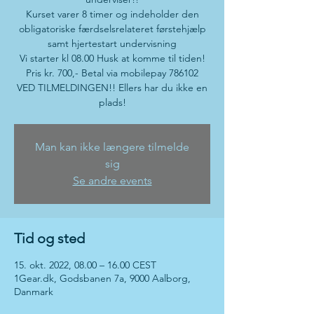
Kurset varer 8 timer og indeholder den
obligatoriske færdselsrelateret førstehjælp
samt hjertestart undervisning
Vi starter kl 08.00 Husk at komme til tiden!
Pris kr. 700,- Betal via mobilepay 786102
VED TILMELDINGEN!! Ellers har du ikke en
plads!
Man kan ikke længere tilmelde
sig
Se andre events
Tid og sted
15. okt. 2022, 08.00 – 16.00 CEST
1Gear.dk, Godsbanen 7a, 9000 Aalborg,
Danmark