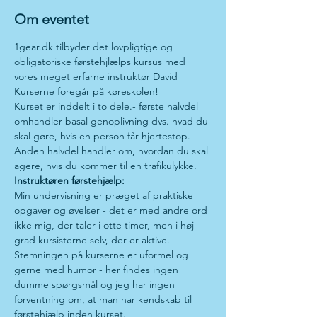
Om eventet
1gear.dk tilbyder det lovpligtige og 
obligatoriske førstehjlælps kursus med 
vores meget erfarne instruktør David
Kurserne foregår på køreskolen!
Kurset er inddelt i to dele.- første halvdel 
omhandler basal genoplivning dvs. hvad du 
skal gøre, hvis en person får hjertestop. 
Anden halvdel handler om, hvordan du skal 
agere, hvis du kommer til en trafikulykke.
Instruktøren førstehjælp:
Min undervisning er præget af praktiske 
opgaver og øvelser - det er med andre ord 
ikke mig, der taler i otte timer, men i høj 
grad kursisterne selv, der er aktive.
Stemningen på kurserne er uformel og 
gerne med humor - her findes ingen 
dumme spørgsmål og jeg har ingen 
forventning om, at man har kendskab til 
førstehjælp inden kurset.