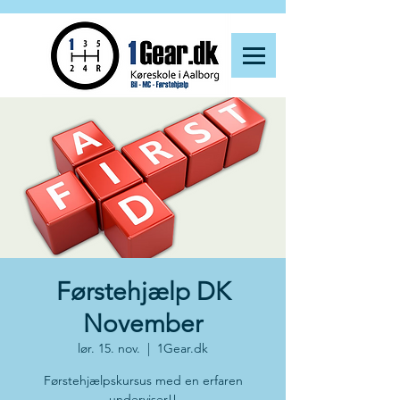
Førstehjælp DK
November
lør. 15. nov.
  |  
1Gear.dk
Førstehjælpskursus med en erfaren
underviser!!