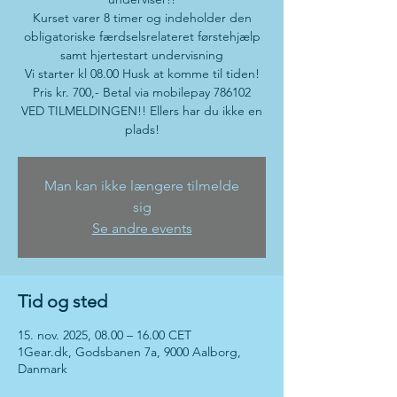
Kurset varer 8 timer og indeholder den
obligatoriske færdselsrelateret førstehjælp
samt hjertestart undervisning
Vi starter kl 08.00 Husk at komme til tiden!
Pris kr. 700,- Betal via mobilepay 786102
VED TILMELDINGEN!! Ellers har du ikke en
plads!
Man kan ikke længere tilmelde
sig
Se andre events
Tid og sted
15. nov. 2025, 08.00 – 16.00 CET
1Gear.dk, Godsbanen 7a, 9000 Aalborg,
Danmark