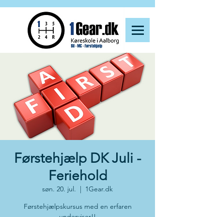
Førstehjælp DK Juli -
Feriehold
søn. 20. jul.
  |  
1Gear.dk
Førstehjælpskursus med en erfaren
underviser!!