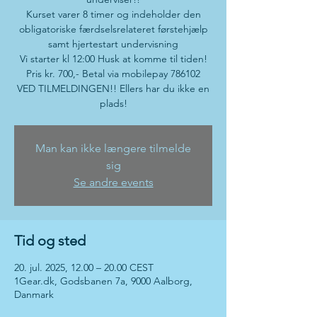
Kurset varer 8 timer og indeholder den
obligatoriske færdselsrelateret førstehjælp
samt hjertestart undervisning
Vi starter kl 12:00 Husk at komme til tiden!
Pris kr. 700,- Betal via mobilepay 786102
VED TILMELDINGEN!! Ellers har du ikke en
plads!
Man kan ikke længere tilmelde
sig
Se andre events
Tid og sted
20. jul. 2025, 12.00 – 20.00 CEST
1Gear.dk, Godsbanen 7a, 9000 Aalborg,
Danmark