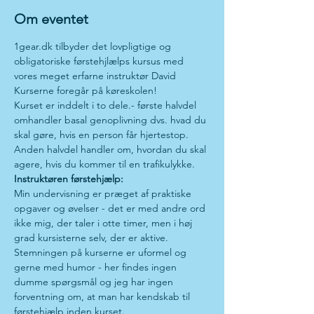
Om eventet
1gear.dk tilbyder det lovpligtige og 
obligatoriske førstehjlælps kursus med 
vores meget erfarne instruktør David
Kurserne foregår på køreskolen!
Kurset er inddelt i to dele.- første halvdel 
omhandler basal genoplivning dvs. hvad du 
skal gøre, hvis en person får hjertestop. 
Anden halvdel handler om, hvordan du skal 
agere, hvis du kommer til en trafikulykke.
Instruktøren førstehjælp:
Min undervisning er præget af praktiske 
opgaver og øvelser - det er med andre ord 
ikke mig, der taler i otte timer, men i høj 
grad kursisterne selv, der er aktive.
Stemningen på kurserne er uformel og 
gerne med humor - her findes ingen 
dumme spørgsmål og jeg har ingen 
forventning om, at man har kendskab til 
førstehjælp inden kurset.