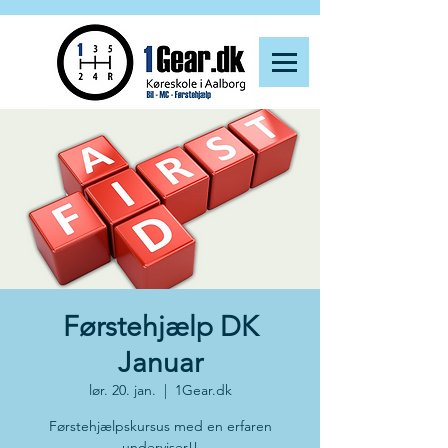
Førstehjælp DK
Januar
lør. 20. jan.
  |  
1Gear.dk
Førstehjælpskursus med en erfaren
underviser!!