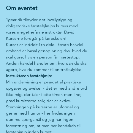
Om eventet
1gear.dk tilbyder det lovpligtige og 
obligatoriske førstehjlælps kursus med 
vores meget erfarne instruktør David
Kurserne foregår på køreskolen!
Kurset er inddelt i to dele.- første halvdel 
omhandler basal genoplivning dvs. hvad du 
skal gøre, hvis en person får hjertestop. 
Anden halvdel handler om, hvordan du skal 
agere, hvis du kommer til en trafikulykke.
Instruktøren førstehjælp:
Min undervisning er præget af praktiske 
opgaver og øvelser - det er med andre ord 
ikke mig, der taler i otte timer, men i høj 
grad kursisterne selv, der er aktive.
Stemningen på kurserne er uformel og 
gerne med humor - her findes ingen 
dumme spørgsmål og jeg har ingen 
forventning om, at man har kendskab til 
førstehjælp inden kurset.