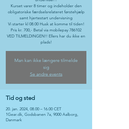
Kurset varer 8 timer og indeholder den
obligatoriske færdselsrelateret førstehjælp
samt hjertestart undervisning
Vi starter kl 08.00 Husk at komme til tiden!
Pris kr. 700,- Betal via mobilepay 786102
VED TILMELDINGEN!! Ellers har du ikke en
plads!
Man kan ikke længere tilmelde
sig
Se andre events
Tid og sted
20. jan. 2024, 08.00 – 16.00 CET
1Gear.dk, Godsbanen 7a, 9000 Aalborg,
Danmark