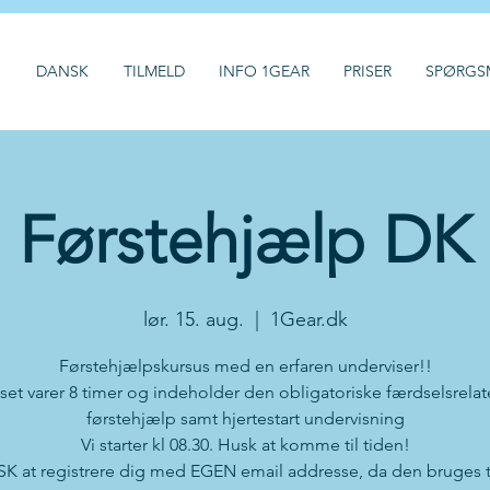
H
DANSK
TILMELD
INFO 1GEAR
PRISER
SPØRGS
Førstehjælp DK
lør. 15. aug.
  |  
1Gear.dk
Førstehjælpskursus med en erfaren underviser!!
set varer 8 timer og indeholder den obligatoriske færdselsrelat
førstehjælp samt hjertestart undervisning
Vi starter kl 08.30. Husk at komme til tiden!
K at registrere dig med EGEN email addresse, da den bruges ti