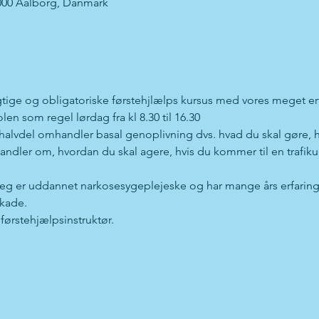
000 Aalborg, Danmark
gtige og obligatoriske førstehjlælps kursus med vores meget erf
en som regel lørdag fra kl 8.30 til 16.30 
e halvdel omhandler basal genoplivning dvs. hvad du skal gøre, h
andler om, hvordan du skal agere, hvis du kommer til en trafiku
Jeg er uddannet narkosesygeplejeske og har mange års erfaring 
skade.
ørstehjælpsinstruktør.