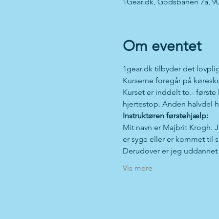
1Gear.dk, Godsbanen 7a, 9
Om eventet
1gear.dk tilbyder det lovpli
Kurserne foregår på køreskol
Kurset er inddelt to.- først
hjertestop. Anden halvdel h
Instruktøren førstehjælp:
Mit navn er Majbrit Krogh. 
er syge eller er kommet til 
Derudover er jeg uddannet f
Vis mere