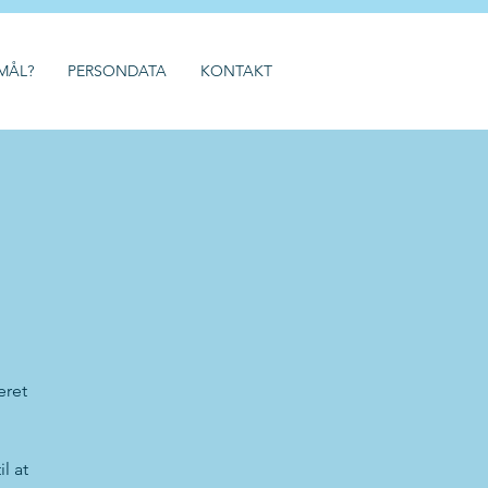
MÅL?
PERSONDATA
KONTAKT
eret
l at