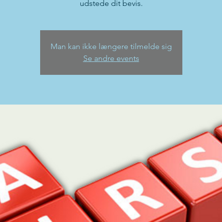
udstede dit bevis.
Man kan ikke længere tilmelde sig
Se andre events