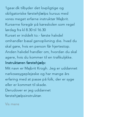
1gear.dk tilbyder det lovpligtige og 
obligatoriske førstehjlælps kursus med 
vores meget erfarne instruktør Majbrit.
Kurserne foregår på køreskolen som regel 
lørdag fra kl 8.30 til 16.30 
Kurset er inddelt to.- første halvdel 
omhandler basal genoplivning dvs. hvad du 
skal gøre, hvis en person får hjertestop. 
Anden halvdel handler om, hvordan du skal 
agere, hvis du kommer til en trafikulykke.
Instruktøren førstehjælp:
Mit navn er Majbrit Krogh. Jeg er uddannet 
narkosesygeplejeske og har mange års 
erfaring med at passe på folk, der er syge 
eller er kommet til skade.
Derudover er jeg uddannet 
førstehjælpsinstruktør.
Vis mere