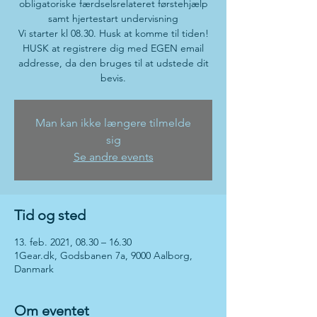
obligatoriske færdselsrelateret førstehjælp
samt hjertestart undervisning
Vi starter kl 08.30. Husk at komme til tiden!
HUSK at registrere dig med EGEN email
addresse, da den bruges til at udstede dit
bevis.
Man kan ikke længere tilmelde
sig
Se andre events
Tid og sted
13. feb. 2021, 08.30 – 16.30
1Gear.dk, Godsbanen 7a, 9000 Aalborg,
Danmark
Om eventet