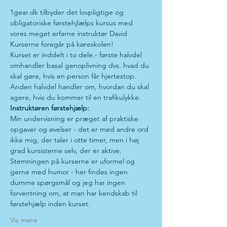
1gear.dk tilbyder det lovpligtige og 
obligatoriske førstehjlælps kursus med 
vores meget erfarne instruktør David
Kurserne foregår på køreskolen!
Kurset er inddelt i to dele.- første halvdel 
omhandler basal genoplivning dvs. hvad du 
skal gøre, hvis en person får hjertestop. 
Anden halvdel handler om, hvordan du skal 
agere, hvis du kommer til en trafikulykke.
Instruktøren førstehjælp:
Min undervisning er præget af praktiske 
opgaver og øvelser - det er med andre ord 
ikke mig, der taler i otte timer, men i høj 
grad kursisterne selv, der er aktive.
Stemningen på kurserne er uformel og 
gerne med humor - her findes ingen 
dumme spørgsmål og jeg har ingen 
forventning om, at man har kendskab til 
førstehjælp inden kurset.
Vis mere