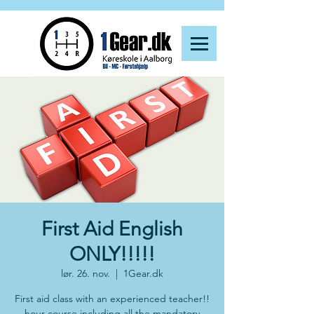
First Aid English
ONLY!!!!!
lør. 26. nov.
  |  
1Gear.dk
First aid class with an experienced teacher!!
hour course including all the mandatory