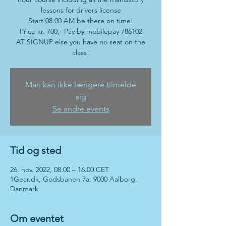
lessons for drivers license
Start 08.00 AM be there on time!
Price kr. 700,- Pay by mobilepay 786102
AT SIGNUP else you have no seat on the
class!
Man kan ikke længere tilmelde
sig
Se andre events
Tid og sted
26. nov. 2022, 08.00 – 16.00 CET
1Gear.dk, Godsbanen 7a, 9000 Aalborg,
Danmark
Om eventet