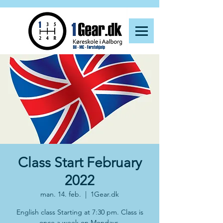
Class Start February
2022
man. 14. feb.
  |  
1Gear.dk
English class Starting at 7:30 pm. Class is
once a week on Mondays.