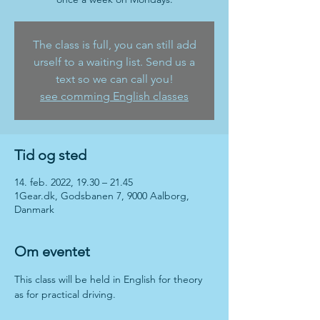
The class is full, you can still add
urself to a waiting list. Send us a
text so we can call you!
see comming English classes
Tid og sted
14. feb. 2022, 19.30 – 21.45
1Gear.dk, Godsbanen 7, 9000 Aalborg,
Danmark
Om eventet
This class will be held in English for theory 
as for practical driving. 