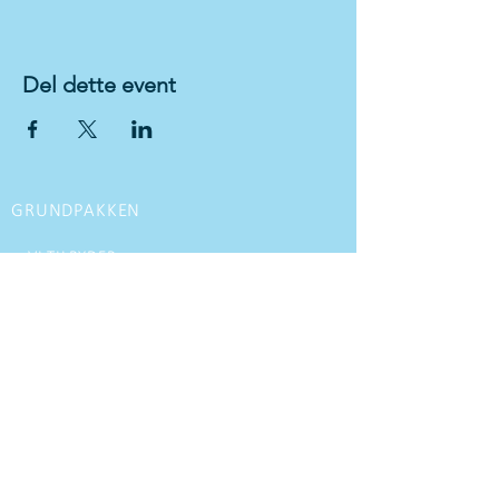
Del dette event
GRUNDPAKKEN
VI TILBYDER
Kørekort til personbil med manuel gear
Kørekort til personbil med
automatgear
Kørekort til motorcykel
MC kørekort opgradering
Glatbane kursus
Køreteknisk kursus
Udvidet køretekniske kurser til firmaer
Generhvervelse
Førstehjælps kursus DK/UK
Rutine timer