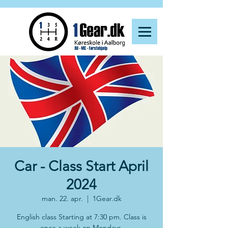
Car - Class Start April
2024
man. 22. apr.
  |  
1Gear.dk
English class Starting at 7:30 pm. Class is
once a week on Mondays.