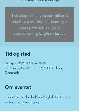
The class is full, you can still add
urself to a waiting list. Send us a
text so we can call you!
see comming English classes
Tid og sted
22. apr. 2024, 19.30 – 21.45
1Gear.dk, Godsbanen 7, 9000 Aalborg,
Danmark
Om eventet
This class will be held in English for theory 
as for practical driving. 