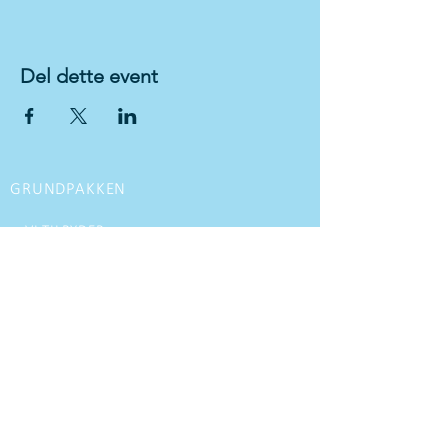
Del dette event
GRUNDPAKKEN
VI TILBYDER
Kørekort til personbil med manuel gear
Kørekort til personbil med
automatgear
Kørekort til motorcykel
MC kørekort opgradering
Glatbane kursus
Køreteknisk kursus
Udvidet køretekniske kurser til firmaer
Generhvervelse
Førstehjælps kursus DK/UK
Rutine timer