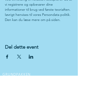
vi registrere og opbevarer dine 
informationer til brug ved første teoriaften. 
Iøvrigt henvises til vores Persondata politik. 
Den kan du læse mere om på siden.
Del dette event
GRUNDPAKKEN
VI TILBYDER
Kørekort til personbil med manuel gear
Kørekort til personbil med
automatgear
Kørekort til motorcykel
MC kørekort opgradering