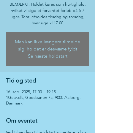
BEMÆRK!: Holdet køres som hurtighold,
hvilket vil sige et forventet forløb på 6-7
uger. Teori afholdes tirsdag og torsdag,
hver uge kl 17.00
Man kan ikke længere tilmelde
sig, holdet er desværre fyldt
Se næste holdstart
Tid og sted
16. sep. 2025, 17.00 – 19.15
1Gear.dk, Godsbanen 7a, 9000 Aalborg,
Danmark
Om eventet
Ved tilmelding til holdstart accepterer du at 