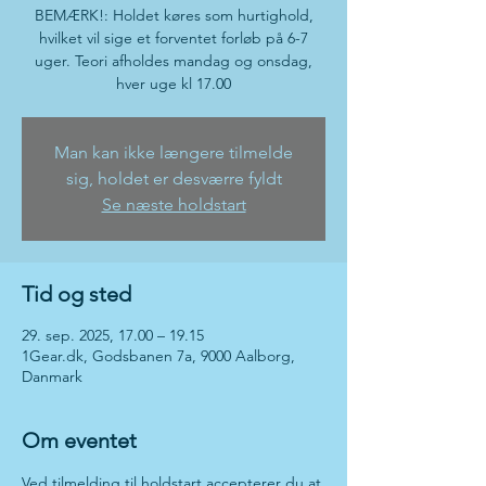
BEMÆRK!: Holdet køres som hurtighold,
hvilket vil sige et forventet forløb på 6-7
uger. Teori afholdes mandag og onsdag,
hver uge kl 17.00
Man kan ikke længere tilmelde
sig, holdet er desværre fyldt
Se næste holdstart
Tid og sted
29. sep. 2025, 17.00 – 19.15
1Gear.dk, Godsbanen 7a, 9000 Aalborg,
Danmark
Om eventet
Ved tilmelding til holdstart accepterer du at 