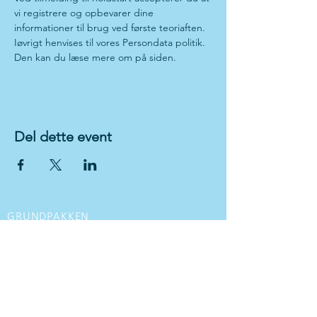
vi registrere og opbevarer dine 
informationer til brug ved første teoriaften. 
Iøvrigt henvises til vores Persondata politik. 
Den kan du læse mere om på siden.
Del dette event
GRUNDPAKKEN
VI TILBYDER
Kørekort til personbil med manuel gear
Kørekort til personbil med
automatgear
Kørekort til motorcykel
MC kørekort opgradering