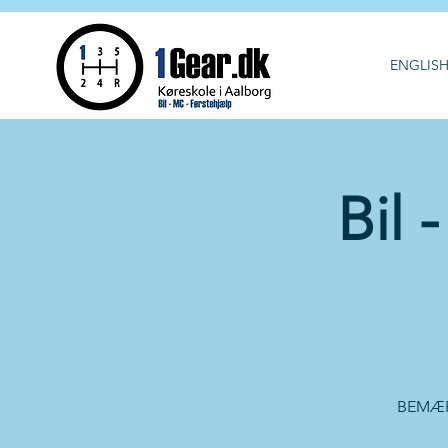
ENGLIS
Bil 
BEMÆRK!