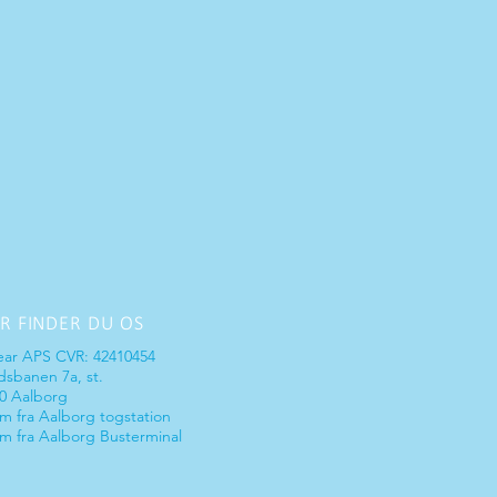
R FINDER DU OS
ear AP
S CVR: 42410454
sbanen 7a, st.
0 Aalborg
m fra Aalborg togstation
m fra Aalborg Busterminal