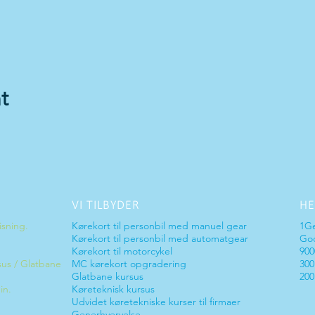
t
VI TILBYDER
HE
isning.
Kørekort til personbil med manuel gear
1G
Kørekort til personbil med
automatgear
God
Kørekort til motorcykel
900
sus / Glatbane
MC kørekort opgradering
300
Glatbane kursus
200
in.
Køreteknisk kursus
Udvidet køretekniske kurser til firmaer
Generhvervelse