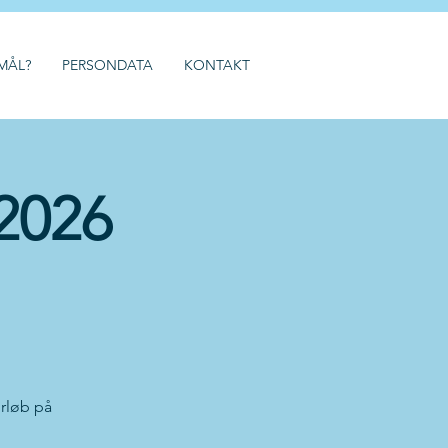
MÅL?
PERSONDATA
KONTAKT
 2026
orløb på