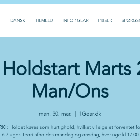
H
DANSK
TILMELD
INFO 1GEAR
PRISER
SPØRGS
- Holdstart Marts
Man/Ons
man. 30. mar.
  |  
1Gear.dk
: Holdet køres som hurtighold, hvilket vil sige et forventet f
6-7 uger. Teori afholdes mandag og onsdag, hver uge kl 17.00