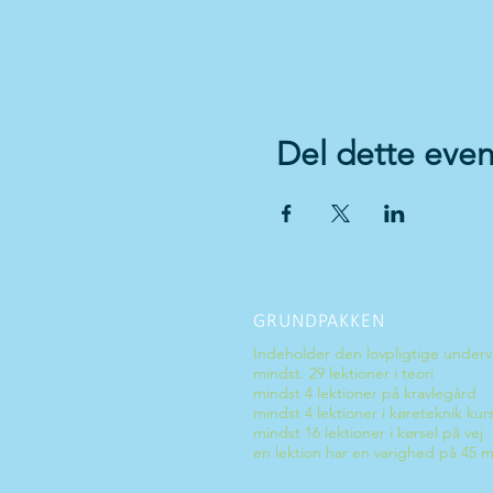
Del dette even
GRUNDPAKKEN
Indeholder den lovpligtige underv
mindst. 29 lektioner i teori
mindst 4 lektioner på kravlegård
mindst 4 lektioner i køreteknik kur
mindst 16 lektioner i kørsel på vej
en lektion har en varighed på 45 m