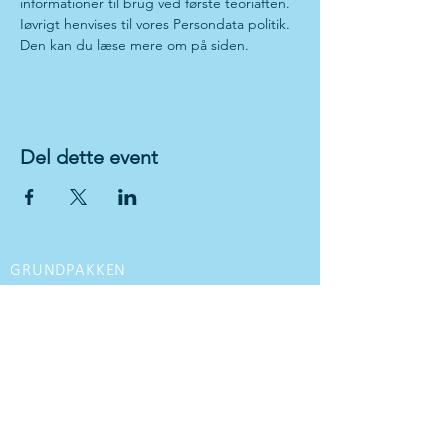
informationer til brug ved første teoriaften. 
Iøvrigt henvises til vores Persondata politik. 
Den kan du læse mere om på siden.
Del dette event
GRUNDPAKKEN
VI TILBYDER
Kørekort til personbil med manuel gear
Kørekort til personbil med
automatgear
Kørekort til motorcykel
MC kørekort opgradering
Glatbane kursus
Køreteknisk kursus