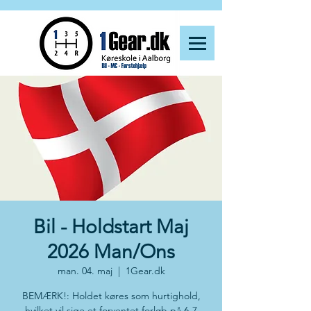
Bil - Holdstart Maj
2026 Man/Ons
man. 04. maj
  |  
1Gear.dk
BEMÆRK!: Holdet køres som hurtighold,
hvilket vil sige et forventet forløb på 6-7