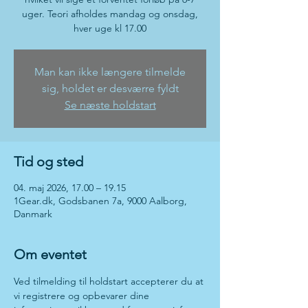
uger. Teori afholdes mandag og onsdag,
hver uge kl 17.00
Man kan ikke længere tilmelde
sig, holdet er desværre fyldt
Se næste holdstart
Tid og sted
04. maj 2026, 17.00 – 19.15
1Gear.dk, Godsbanen 7a, 9000 Aalborg,
Danmark
Om eventet
Ved tilmelding til holdstart accepterer du at 
vi registrere og opbevarer dine 